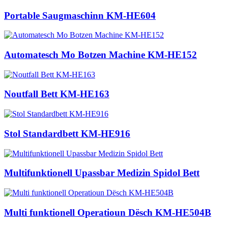
Portable Saugmaschinn KM-HE604
Automatesch Mo Botzen Machine KM-HE152
Noutfall Bett KM-HE163
Stol Standardbett KM-HE916
Multifunktionell Upassbar Medizin Spidol Bett
Multi funktionell Operatioun Dësch KM-HE504B