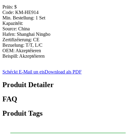
Präis: $
Code: KM-HE914
Min. Bestellung: 1 Set
Kapazitéit:
Source: China
Hafen: Shanghai Ningbo
Zertifizéierung: CE
Bezuelung: T/T, L/C
OEM: Akzeptéieren
Beispill: Akzeptéieren
Schéckt E-Mail un eis
Download als PDF
Produit Detailer
FAQ
Produit Tags