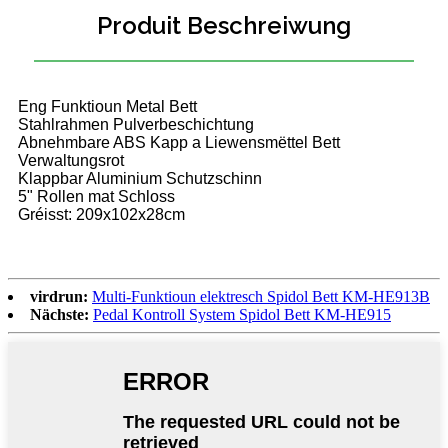
Produit Beschreiwung
Eng Funktioun Metal Bett
Stahlrahmen Pulverbeschichtung
Abnehmbare ABS Kapp a Liewensmëttel Bett
Verwaltungsrot
Klappbar Aluminium Schutzschinn
5" Rollen mat Schloss
Gréisst: 209x102x28cm
virdrun:
Multi-Funktioun elektresch Spidol Bett KM-HE913B
Nächste:
Pedal Kontroll System Spidol Bett KM-HE915