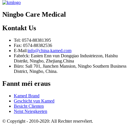
Ningbo Care Medical
Kontakt
Us
Tel: 0574-88381395
Fax: 0574-88382536
E-Mail:
info@china-kamed.com
Fabréck: Easten Enn vun Dongqiao Industriezon, Haishu
Distrikt, Ningbo, Zhejiang.China
Büro: Sall 701, Jianchen Mansion, Ningbo Southern Business
District, Ningbo, China.
Fannt méi eraus
Kamed Brand
Geschicht vun Kamed
Besicht Clienten
Neist Neiegkeeten
© Copyright - 2010-2020: All Rechter reservéiert.