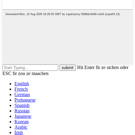
Hit Enter fir ze sichen oder
ESC fir zou ze maachen
English
French
German
Portuguese
Spanish
Russian
Japanese
Korean
Arabic
Irish