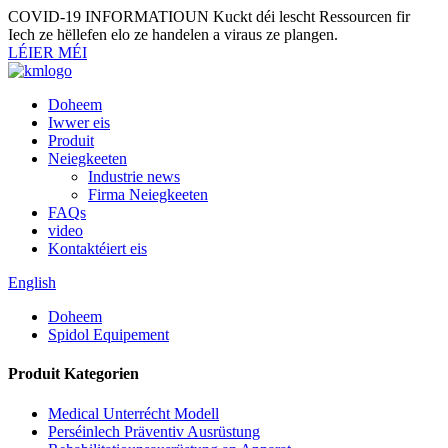
COVID-19 INFORMATIOUN
Kuckt déi lescht Ressourcen fir
Iech ze hëllefen elo ze handelen a viraus ze plangen.
LÉIER MÉI
Doheem
Iwwer eis
Produit
Neiegkeeten
Industrie news
Firma Neiegkeeten
FAQs
video
Kontaktéiert eis
English
Doheem
Spidol Equipement
Produit Kategorien
Medical Unterrécht Modell
Perséinlech Präventiv Ausrüstung